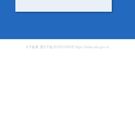
ICP备案 冀ICP备2023016569号 https://beian.miit.gov.cn